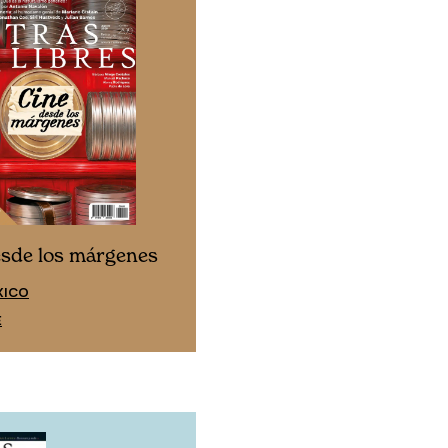
Cine desde los márgen
esde los márgenes
EDICIÓN ESPAÑA
XICO
SUSCRÍBETE
E