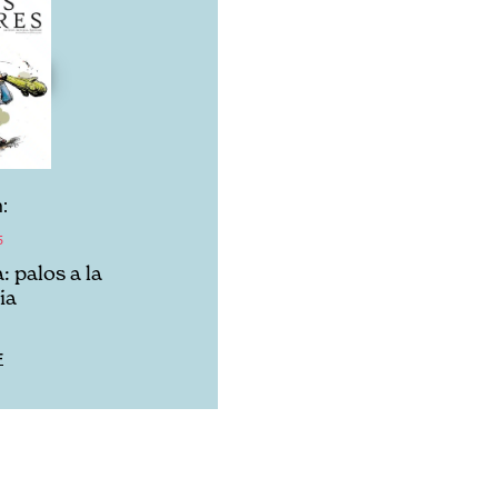
:
5
 palos a la
ia
F