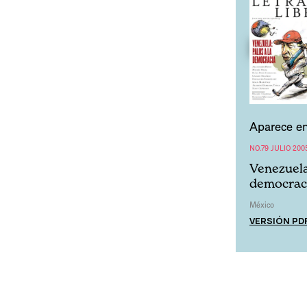
Aparece en
NO.79 JULIO 200
Venezuela:
democrac
México
VERSIÓN PD