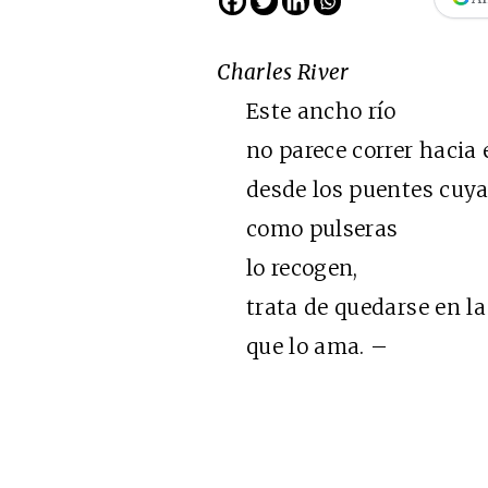
Charles River
Este ancho río
no parece correr hacia 
desde los puentes cuya
como pulseras
lo recogen,
Cine desde los márgene
trata de quedarse en la
EDICIÓN MÉXICO
que lo ama. –
SUSCRÍBETE