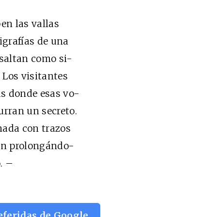
en las vallas
grafías de una
altan como si-
Los visitantes
s donde esas vo-
ran un secreto.
nada con trazos
n prolongándo-
. –
eferidas de Google