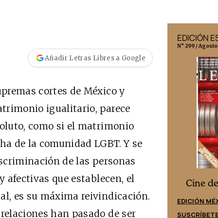
EDICIÓN MÉXICO
EDICIÓN 
N° 332 / Agosto 2026
N° 299 / Agosto
Añadir Letras Libres a Google
supremas cortes de México y
trimonio igualitario, parece
soluto, como si el matrimonio
cha de la comunidad LGBT. Y se
iscriminación de las personas
y afectivas que establecen, el
Cine desde los márgenes
s
Cine d
al, es su máxima reivindicación.
EDICIÓN ESPAÑA
EDICIÓN MÉ
 relaciones han pasado de ser
SUSCRÍBETE
SUSCRÍBET