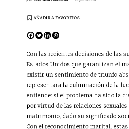
AÑADIR A FAVORITOS
EDICIÓN ESPAÑA
N° 299 / Agosto 2026
Con las recientes decisiones de las 
Estados Unidos que garantizan el ma
existir un sentimiento de triunfo ab
representara la culminación de la lu
entiende: si el problema ha sido la d
por virtud de las relaciones sexuales 
Cine desde los márgene
matrimonio, dado su significado soci
EDICIÓN MÉXICO
Con el reconocimiento marital, estas
SUSCRÍBETE