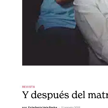
REVISTA
Y después del matr
por
Estefanía Vela Barba
11 agosto 2015