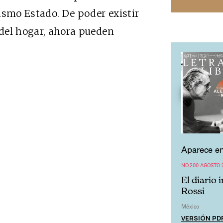
ismo Estado. De poder existir
 del hogar, ahora pueden
Aparece en
NO.200 AGOSTO 
El diario 
Rossi
México
VERSIÓN PD