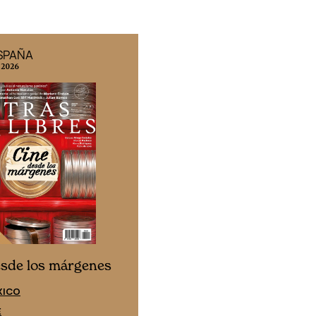
ESPAÑA
EDICIÓN MÉXICO
 2026
N° 332 / Agosto 2026
Cine desde los márgen
esde los márgenes
EDICIÓN ESPAÑA
XICO
SUSCRÍBETE
E