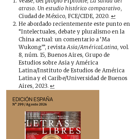
Véase, del propio Pipitone,
La salida del
atraso. Un estudio histórico comparativo
,
Ciudad de México, FCE/CIDE, 2020.
↩︎
He abordado recientemente este punto
en
“Intelectuales, debate y pluralismo en la
China actual: un comentario a ‘Ma
Wukong’”,
revista
Asia/AméricaLatina
, vol.
8, núm. 15, Buenos Aires, Grupo de
Estudios sobre Asia y América
Latina/Instituto de Estudios de América
Latina y el Caribe/Universidad de Buenos
Aires, 2023.
↩︎
EDICIÓN ESPAÑA
EDICIÓN MÉX
N° 299 / Agosto 2026
N° 332 / Agosto 202