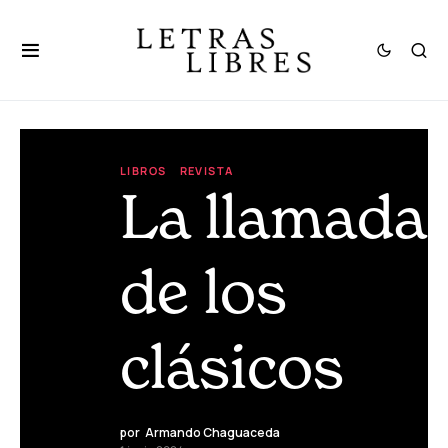
LIBROS
REVISTA
La llamada
de los
clásicos
por
Armando Chaguaceda