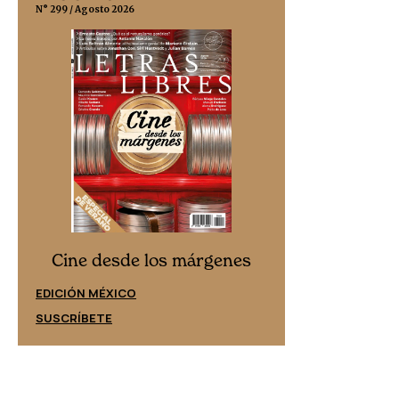
N° 299 / Agosto 2026
N° 332 / Agosto 202
Cine desd
Cine desde los márgenes
EDICIÓN ESPAÑ
EDICIÓN MÉXICO
SUSCRÍBETE
SUSCRÍBETE