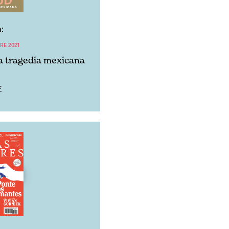
:
RE 2021
a tragedia mexicana
F