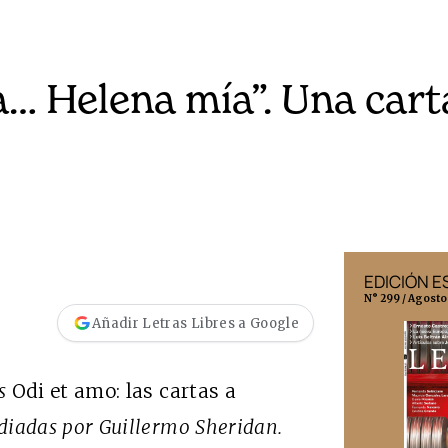
… Helena mía”. Una cart
EDICIÓN MÉXICO
EDICIÓN 
N° 332 / Agosto 2026
N° 299 / Agosto
Añadir Letras Libres a Google
es
Odi et amo: las cartas a
udiadas por Guillermo Sheridan.