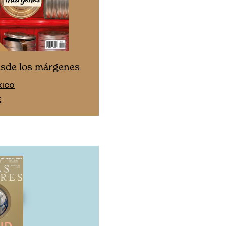
Cine desde los márgen
esde los márgenes
EDICIÓN ESPAÑA
XICO
SUSCRÍBETE
E