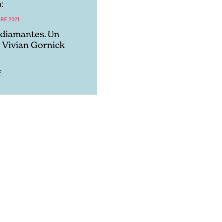
:
RE 2021
 diamantes. Un
 Vivian Gornick
F