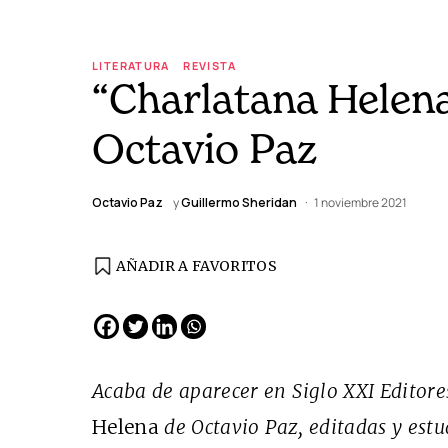
LITERATURA
REVISTA
“Charlatana Helena
Octavio Paz
Octavio Paz
y
Guillermo Sheridan
1 noviembre 2021
AÑADIR A FAVORITOS
EDICIÓN ESPAÑA
N° 299 / Agosto 2026
Acaba de aparecer en Siglo XXI Editor
Helena
de Octavio Paz, editadas y est