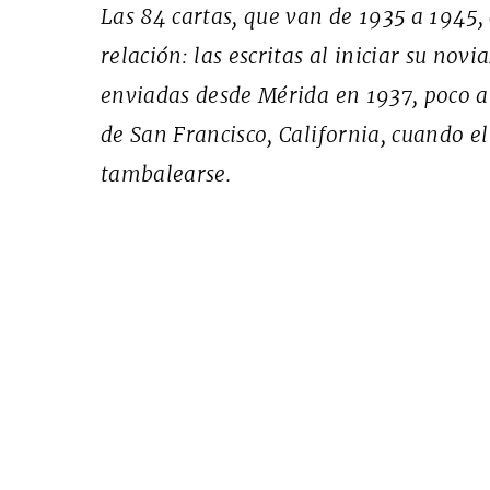
Las 84 cartas, que van de 1935 a 1945, 
relación: las escritas al iniciar su nov
enviadas desde Mérida en 1937, poco a
de San Francisco, California, cuando 
Cine desde los márgene
tambalearse.
EDICIÓN MÉXICO
SUSCRÍBETE