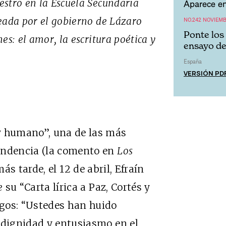
estro en la Escuela Secundaria
Aparece en
reada por el gobierno de Lázaro
NO.242 NOVIEMB
Ponte los
es: el amor, la escritura poética y
ensayo de
España
VERSIÓN PD
y humano”, una de las más
ondencia (la comento en
Los
 más tarde, el 12 de abril, Efraín
e
su “Carta lírica a Paz, Cortés y
gos: “Ustedes han huido
 dignidad y entusiasmo en el