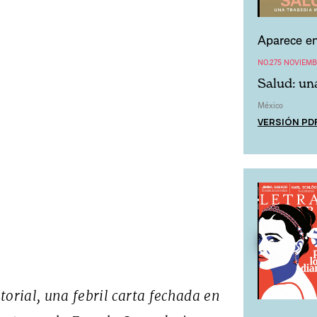
Aparece en
NO.275 NOVIEMB
Salud: un
México
VERSIÓN PD
torial, una febril carta fechada en