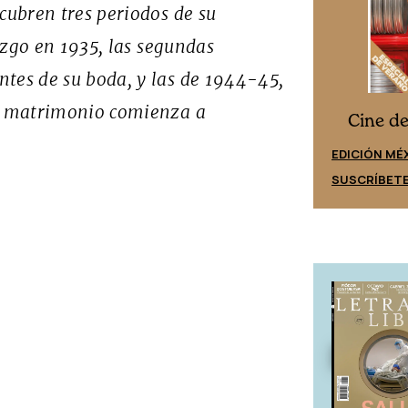
cubren tres periodos de su
iazgo en 1935, las segundas
ntes de su boda, y las de 1944-45,
el matrimonio comienza a
Cine desde los márgenes
s
Cine d
EDICIÓN ESPAÑA
EDICIÓN MÉ
SUSCRÍBETE
SUSCRÍBET