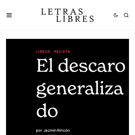
LIBROS
REVISTA
El descaro
generaliza
do
por
Jazmín Rincón