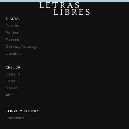
DIARIO
Cultura
Política
Economía
Ciencia y Tecnología
Literatura
CRITICA
Cine y TV
Libros
Música
Arte
CONVERSACIONES
Entrevistas