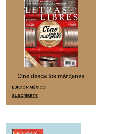
Cine desd
Cine desde los márgenes
EDICIÓN ESPAÑ
EDICIÓN MÉXICO
SUSCRÍBETE
SUSCRÍBETE