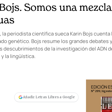
 Bojs. Somos una mezcla
guas
, la periodista científica sueca Karin Bojs cuenta 
gado genético. Bojs resume los grandes debates 
os descubrimientos de la investigación del ADN d
 la lingüística.
EDICIÓN MÉXICO
EDICIÓN 
N° 332 / Agosto 2026
N° 299 / Agosto
Añadir Letras Libres a Google