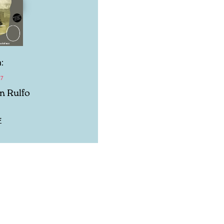
:
17
an Rulfo
F