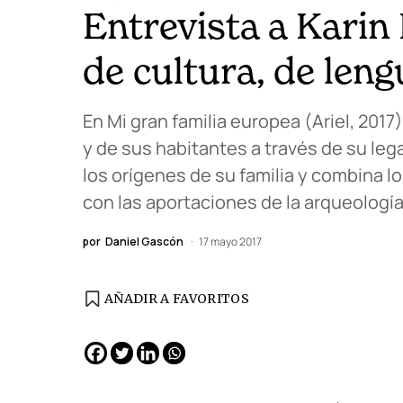
Entrevista a Karin
de cultura, de len
En Mi gran familia europea (Ariel, 2017)
y de sus habitantes a través de su le
los orígenes de su familia y combina l
con las aportaciones de la arqueología y
por
Daniel Gascón
17 mayo 2017
AÑADIR A FAVORITOS
EDICIÓN ESPAÑA
N° 299 / Agosto 2026