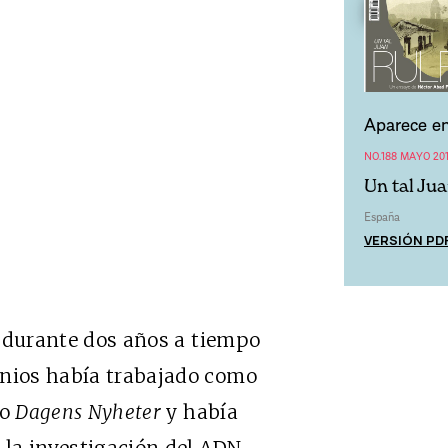
Aparece en
NO.188 MAYO 20
Un tal Ju
España
VERSIÓN PD
ro durante dos años a tiempo
enios había trabajado como
co
Dagens Nyheter
y había
 la investigación del ADN.