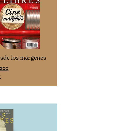
Cine desde los márgen
esde los márgenes
EDICIÓN ESPAÑA
XICO
SUSCRÍBETE
E