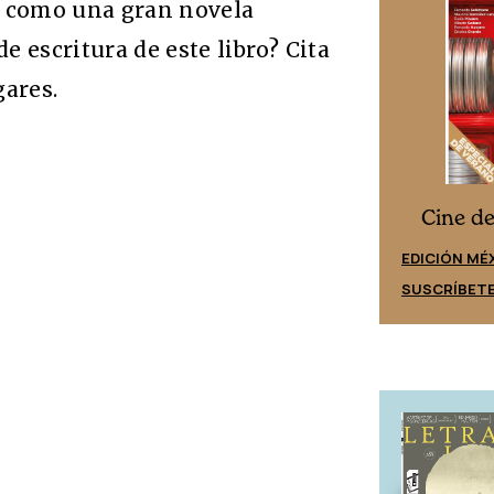
e como una gran novela
e escritura de este libro? Cita
ares.
Cine desde los márgenes
s
Cine d
EDICIÓN ESPAÑA
EDICIÓN MÉ
SUSCRÍBETE
SUSCRÍBET