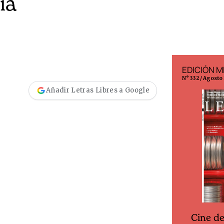
ía
EDICIÓN ESPAÑA
EDICIÓN M
N° 299 / Agosto 2026
N° 332 / Agosto
Añadir Letras Libres a Google
Cine d
Cine desde los márgenes