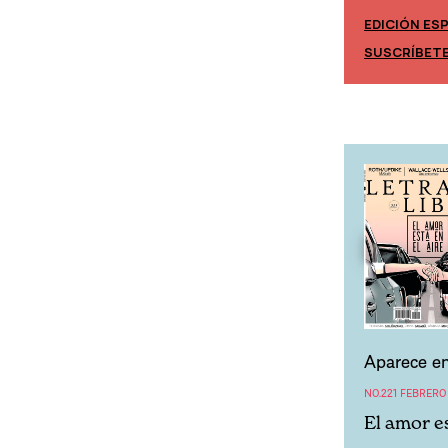
EDICIÓN ES
EDICIÓN MÉXICO
SUSCRÍBET
SUSCRÍBETE
Aparece en
NO.221 FEBRERO
El amor es