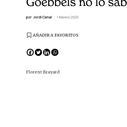
Goebbels no lo sab
por
Jordi Canal
1 febrero 2020
AÑADIR A FAVORITOS
Florent Brayard