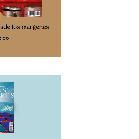
Cine desde los márgen
esde los márgenes
EDICIÓN ESPAÑA
XICO
SUSCRÍBETE
E