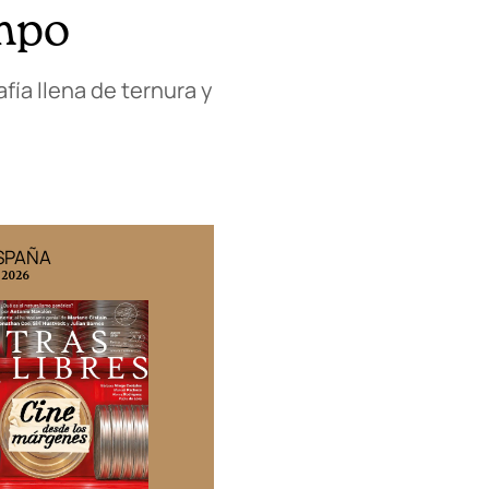
empo
fía llena de ternura y
ESPAÑA
EDICIÓN MÉXICO
 2026
N° 332 / Agosto 2026