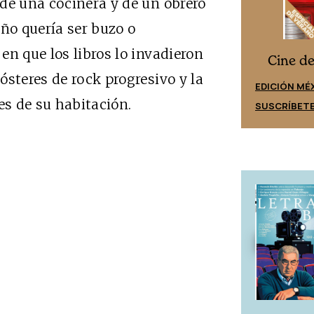
de una cocinera y de un obrero
eño quería ser buzo o
en que los libros lo invadieron
Cine desde los márgenes
s
Cine d
ósteres de rock progresivo y la
EDICIÓN ESPAÑA
EDICIÓN MÉ
es de su habitación.
SUSCRÍBETE
SUSCRÍBET