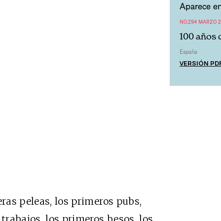
Aparece en
NO.294 MARZO 2
100 años 
España
VERSIÓN PD
eras peleas, los primeros pubs,
 trabajos, los primeros besos, los