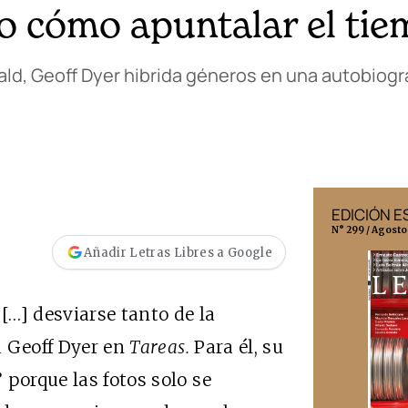
 o cómo apuntalar el ti
ald, Geoff Dyer hibrida géneros en una autobiogra
EDICIÓN MÉXICO
EDICIÓN 
N° 332 / Agosto 2026
N° 299 / Agosto
Añadir Letras Libres a Google
 […] desviarse tanto de la
ta Geoff Dyer en
Tareas.
Para él, su
 porque las fotos solo se