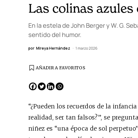
Las colinas azules
En la estela de John Berger y W. G. Seb
sentido del humor.
por
Mireya Hernández
1 marzo 2026
AÑADIR A FAVORITOS
EDICIÓN ESPAÑA
N° 299 / Agosto 2026
“¿Pueden los recuerdos de la infancia
realidad, ser tan falsos?”, se pregun
niñez es “una época de sol perpetuo”