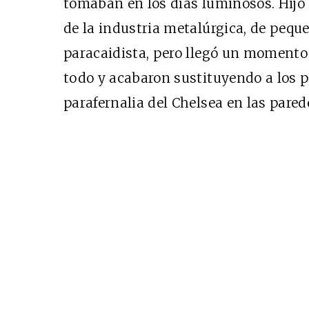
tomaban en los días luminosos. Hijo 
de la industria metalúrgica, de pequ
paracaidista, pero llegó un momento 
Cine desde los márgene
todo y acabaron sustituyendo a los p
EDICIÓN MÉXICO
parafernalia del Chelsea en las pared
SUSCRÍBETE