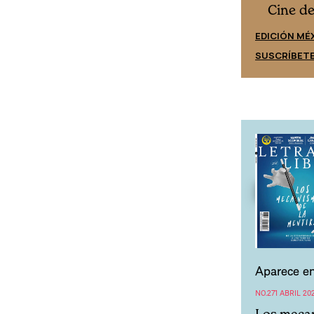
Cine desde los márgenes
s
Cine d
EDICIÓN ESPAÑA
EDICIÓN MÉ
SUSCRÍBETE
SUSCRÍBET
Aparece en
NO.271 ABRIL 20
Los mecan