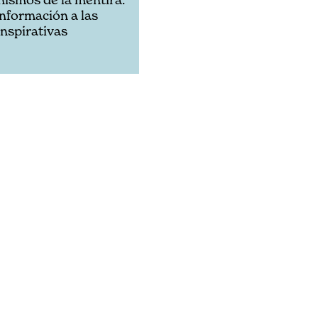
información a las
onspirativas