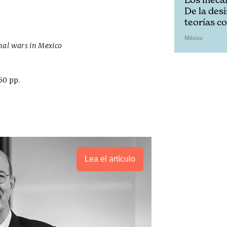
De la des
teorías c
México
inal wars in Mexico
50 pp.
Lea el artículo