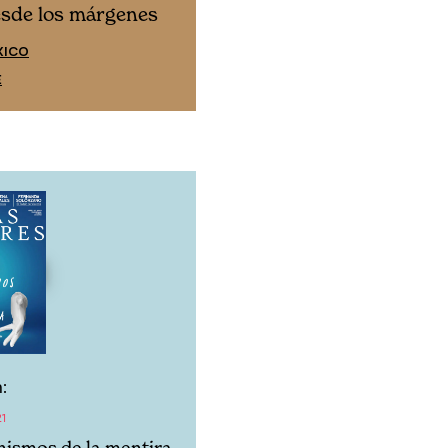
Cine desde los márgen
esde los márgenes
EDICIÓN ESPAÑA
XICO
SUSCRÍBETE
E
:
21
ismos de la mentira.