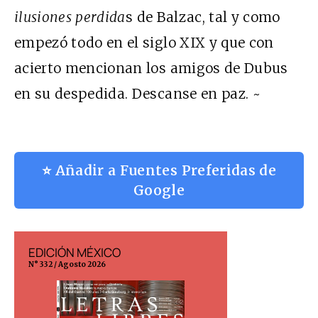
ilusiones perdida
s de Balzac, tal y como
empezó todo en el siglo
XIX
y que con
acierto mencionan los amigos de Dubus
en su despedida. Descanse en paz. ~
⭐ Añadir a Fuentes Preferidas de
Google
EDICIÓN MÉXICO
EDICIÓN ESP
N° 332 / Agosto 2026
N° 299 / Agosto 202