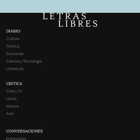
DIARIO
Cultura
Política
Economía
Ciencia y Tecnología
Literatura
CRITICA
Cine y TV
Libros
Música
Arte
CONVERSACIONES
Entrevistas