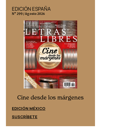
EDICIÓN ESPAÑA
EDICIÓN MÉX
N° 299 / Agosto 2026
N° 332 / Agosto 202
Cine desd
Cine desde los márgenes
EDICIÓN ESPAÑ
EDICIÓN MÉXICO
SUSCRÍBETE
SUSCRÍBETE