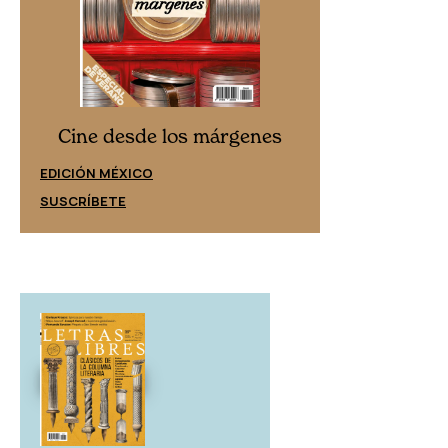
Cine desd
Cine desde los márgenes
EDICIÓN ESPAÑ
EDICIÓN MÉXICO
SUSCRÍBETE
SUSCRÍBETE