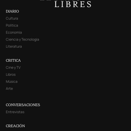
DIARIO
Cultura
Política
Economía
Ciencia y Tecnología
Literatura
CRITICA
Cine y TV
Libros
Música
Arte
CONVERSACIONES
Entrevistas
CREACIÓN