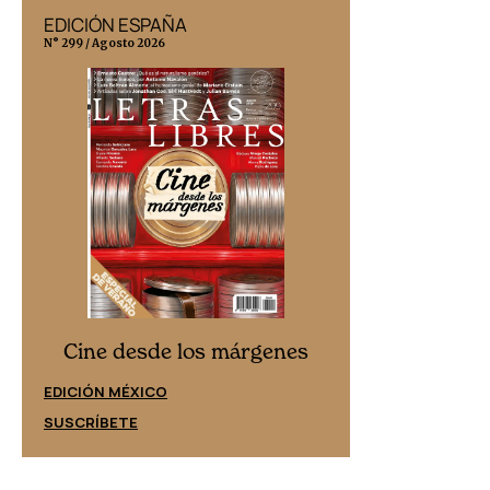
EDICIÓN ESPAÑA
EDICIÓN MÉX
N° 299 / Agosto 2026
N° 332 / Agosto 202
Cine desd
Cine desde los márgenes
EDICIÓN ESPAÑ
EDICIÓN MÉXICO
SUSCRÍBETE
SUSCRÍBETE