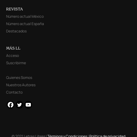
REVISTA
Número actual México
Número actual España
Destacados
MÁS LL
Acceso
Suscribirme
Quienes Somos
Nuestros Autores
Contacto
© 2021 Letras Libres |
Términos y Condiciones
|
Política de privacidad