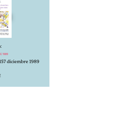
:
E 1989
157 diciembre 1989
F