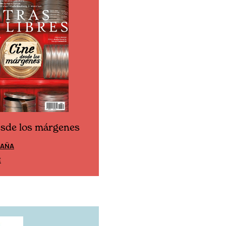
esde los márgenes
Cine desde los márgen
PAÑA
EDICIÓN MÉXICO
E
SUSCRÍBETE