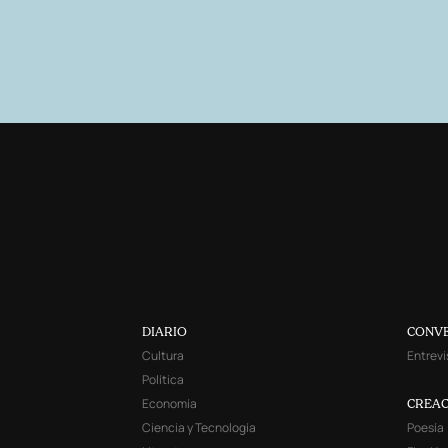
DIARIO
CONV
Cultura
Entrevi
Política
Economía
CREAC
Ciencia y Tecnología
Poesía