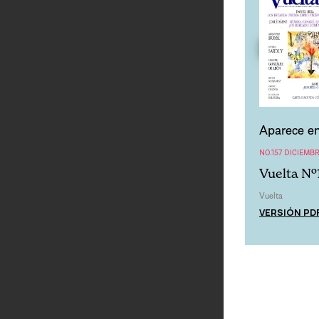
Aparece en
NO.157 DICIEMBR
Vuelta Nº
Vuelta
VERSIÓN PD