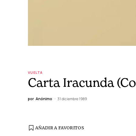
VUELTA
Carta Iracunda (Co
por
Anónimo
31 diciembre 1989
AÑADIR A FAVORITOS