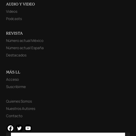
AUDIO Y VIDEO
Videos
Podcasts
REVISTA
Número actual México
Número actual España
Destacados
MÁS LL
Acceso
Suscribirme
Quienes Somos
Nuestros Autores
Contacto