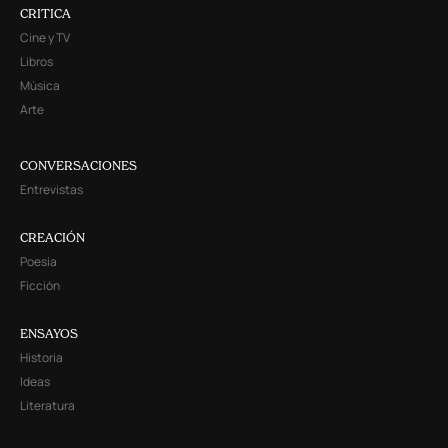
CRITICA
Cine y TV
Libros
Música
Arte
CONVERSACIONES
Entrevistas
CREACIÓN
Poesía
Ficción
ENSAYOS
Historia
Ideas
Literatura