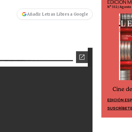
EDICIÓN ESPAÑA
EDICIÓN M
N° 299 / Agosto 2026
N° 332 / Agosto
Añadir Letras Libres a Google
Cine d
Cine desde los márgenes
EDICIÓN ES
EDICIÓN MÉXICO
SUSCRÍBET
SUSCRÍBETE