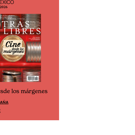
ÉXICO
EDICIÓN ESPAÑA
 2026
N° 299 / Agosto 2026
esde los márgenes
Cine desde los márgen
PAÑA
EDICIÓN MÉXICO
E
SUSCRÍBETE