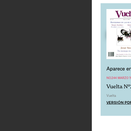
Aparece en
NO.244 MARZO 1
Vuelta Nº
Vuelta
VERSIÓN PD