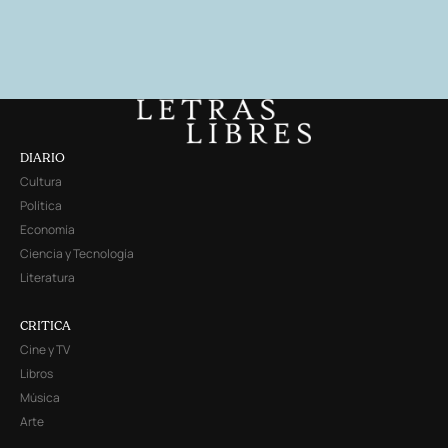
DIARIO
Cultura
Política
Economía
Ciencia y Tecnología
Literatura
CRITICA
Cine y TV
Libros
Música
Arte