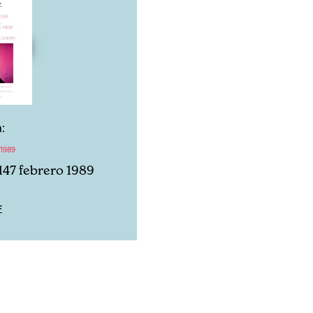
:
1989
147 febrero 1989
F