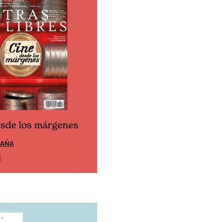
esde los márgenes
Cine desde los márgen
PAÑA
EDICIÓN MÉXICO
E
SUSCRÍBETE