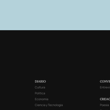
DIARIO
CONV
Cultura
Entrevi
Política
Economía
CREAC
Ciencia y Tecnología
Poesía