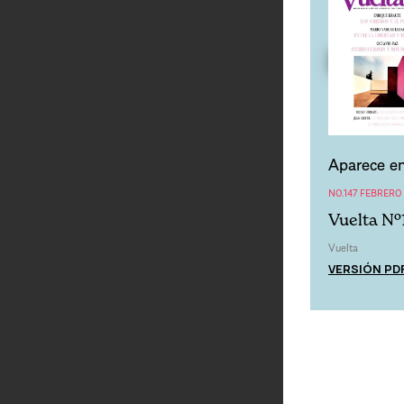
Aparece en
NO.147 FEBRERO 
Vuelta Nº
Vuelta
VERSIÓN PD