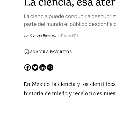
La ciencia, esa at
La ciencia puede conducir a descubrim
parte del mundo el público desconfía d
por
Cynthia Ramírez
21 junio 2019
AÑADIR A FAVORITOS
EDICIÓN ESPAÑA
N° 299 / Agosto 2026
En México, la ciencia y los científic
historia de miedo y recelo no es nuev