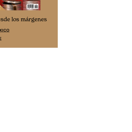
Cine desde los márgene
esde los márgenes
EDICIÓN ESPAÑA
XICO
SUSCRÍBETE
E