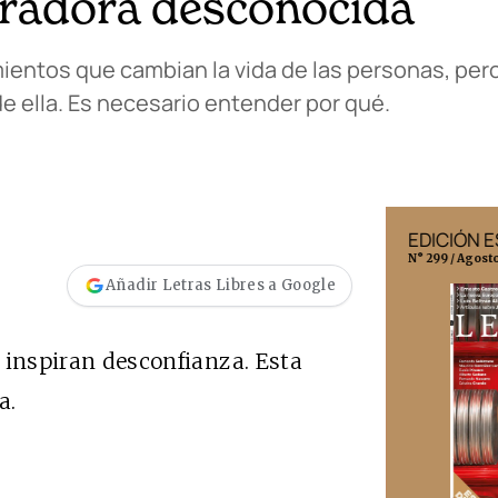
erradora desconocida
ientos que cambian la vida de las personas, pe
e ella. Es necesario entender por qué.
EDICIÓN MÉXICO
EDICIÓN 
N° 332 / Agosto 2026
N° 299 / Agost
Añadir Letras Libres a Google
os inspiran desconfianza. Esta
a.