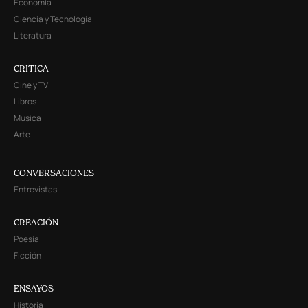
Economía
Ciencia y Tecnología
Literatura
CRITICA
Cine y TV
Libros
Música
Arte
CONVERSACIONES
Entrevistas
CREACIÓN
Poesía
Ficción
ENSAYOS
Historia