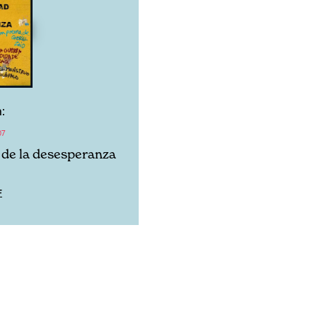
:
07
 de la desesperanza
F