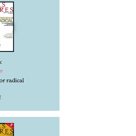
:
07
or radical
F