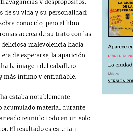
travagancias y despropósitos.
 de su vida y su personalidad:
obra conocido, pero el libro
romas acerca de su trato con las
 deliciosa malevolencia hacia
Aparece en
era de esperarse, la aparición
NO.97 ENERO 20
La ciudad
cha la imagen del caballero
México
oy más íntimo y entrañable.
VERSIÓN PD
echa estaba notablemente
do acumulado material durante
aneado reunirlo todo en un solo
. El resultado es este tan