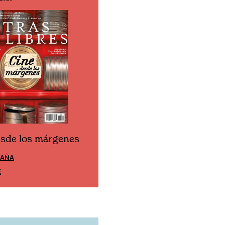
esde los márgenes
Cine desde los márgen
PAÑA
EDICIÓN MÉXICO
E
SUSCRÍBETE