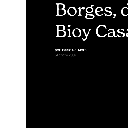
Borges, 
Bioy Cas
por
Pablo Sol Mora
31 enero 2007