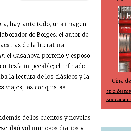
bra, hay, ante todo, una imagen
laborador de Borges; el autor de
estras de la literatura
ur
; el Casanova porteño y esposo
 cortesía impecable; el refinado
aba la lectura de los clásicos y la
Cine d
Cine desde los márgenes
os viajes, las conquistas
EDICIÓN ES
EDICIÓN MÉXICO
SUSCRÍBET
SUSCRÍBETE
, además de los cuentos y novelas
scribió voluminosos diarios y