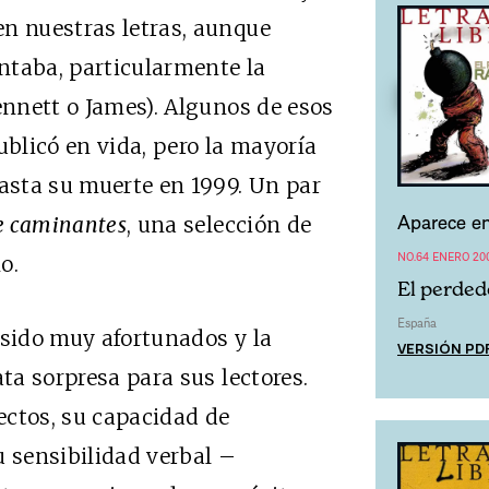
en nuestras letras, aunque
entaba, particularmente la
ennett o James). Algunos de esos
ublicó en vida, pero la mayoría
sta su muerte en 1999. Un par
Aparece en
e caminantes
, una selección de
NO.64 ENERO 20
o.
El perded
España
 sido muy afortunados y la
VERSIÓN PD
ata sorpresa para sus lectores.
ectos, su capacidad de
u sensibilidad verbal –