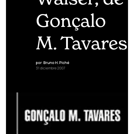
Gonçalo
M. Tavares
por
Bruno H. Piché
31 diciembre 2007