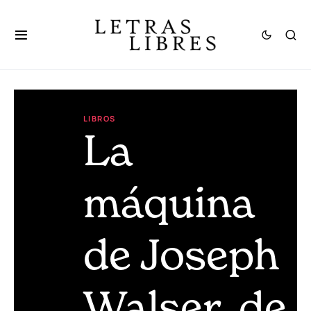
LIBROS
La
máquina
de Joseph
Walser, de