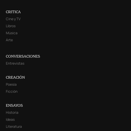
CRITICA
Cine y TV
Libros
Música
Arte
CONVERSACIONES
Entrevistas
CREACIÓN
Poesía
Ficción
ENSAYOS
Historia
Ideas
Literatura