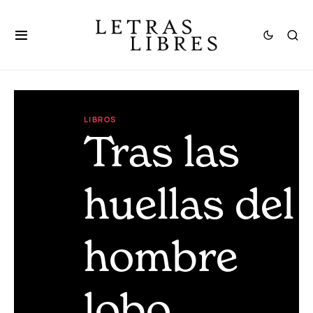
LIBROS
Tras las
huellas del
hombre
lobo