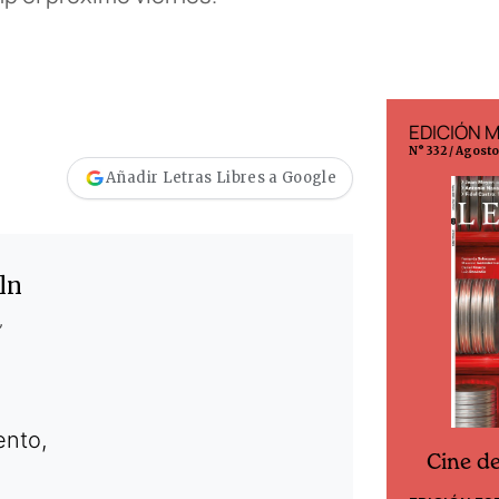
EDICIÓN MÉXICO
EDICIÓN 
N° 332 / Agosto 2026
N° 299 / Agost
Añadir Letras Libres a Google
ln
”
ento,
Cine desde los márgenes
es
Cine d