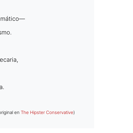
lomático—
ismo.
ecaria,
a.
riginal en
The Hipster Conservative
)