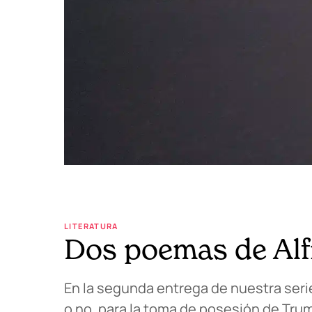
LITERATURA
Dos poemas de Alf
En la segunda entrega de nuestra ser
o no, para la toma de posesión de Trum