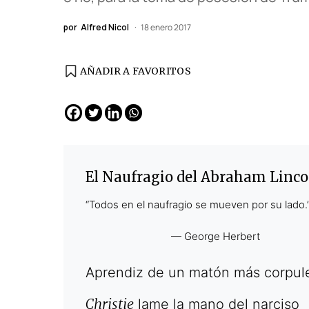
por
Alfred Nicol
18 enero 2017
AÑADIR A FAVORITOS
EDICIÓN ESPAÑA
N° 299 / Agosto 2026
El
Naufragio del Abraham Linco
“Todos en el naufragio se mueven por su lado.
— George Herbert
Aprendiz de un matón más corpul
Cine desde los márgen
Christie
lame la mano del narciso