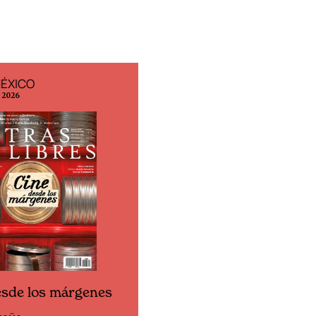
ESPAÑA
EDICIÓN MÉXICO
o 2026
N° 332 / Agosto 2026
Cine desde los márgene
esde los márgenes