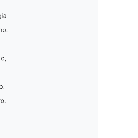
gia
no.
ho,
o.
ro.