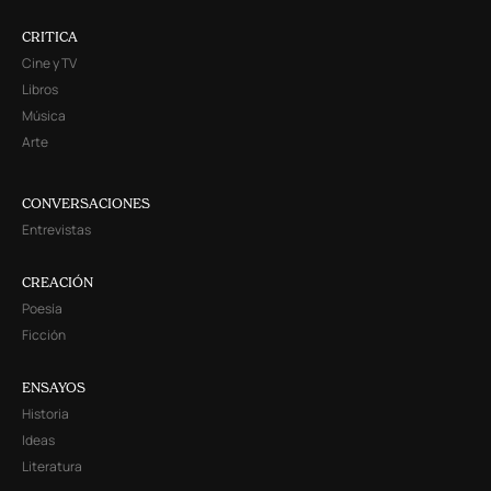
CRITICA
Cine y TV
Libros
Música
Arte
CONVERSACIONES
Entrevistas
CREACIÓN
Poesía
Ficción
ENSAYOS
Historia
Ideas
Literatura