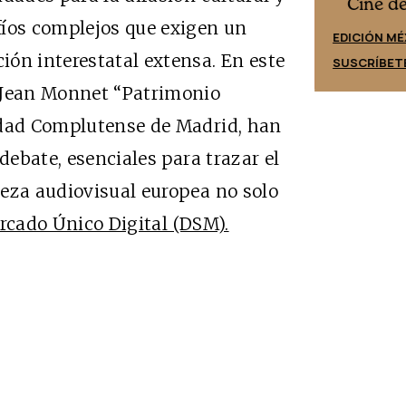
Cine desde los márgenes
es
Cine d
fíos complejos que exigen un
EDICIÓN ESPAÑA
EDICIÓN MÉ
ón interestatal extensa. En este
SUSCRÍBETE
SUSCRÍBET
 Jean Monnet “Patrimonio
idad Complutense de Madrid, han
debate, esenciales para trazar el
ueza audiovisual europea no solo
rcado Único Digital (DSM).