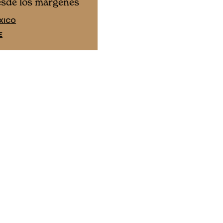
Cine desde los márgene
esde los márgenes
EDICIÓN ESPAÑA
XICO
SUSCRÍBETE
E