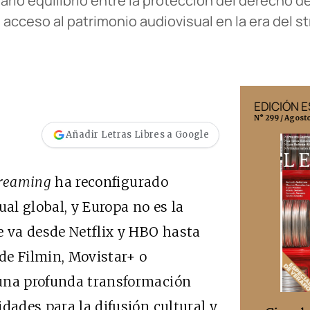
rio equilibrio entre la protección del derecho de
 acceso al patrimonio audiovisual en la era del s
EDICIÓN MÉXICO
EDICIÓN 
N° 332 / Agosto 2026
N° 299 / Agost
Añadir Letras Libres a Google
treaming
ha reconfigurado
l global, y Europa no es la
e va desde Netflix y HBO hasta
de Filmin, Movistar+ o
 una profunda transformación
dades para la difusión cultural y