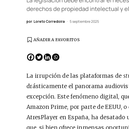
La legislación debe encontrar el necesa
derechos de propiedad intelectual y el
por
Loreto Corredoira
5 septiembre 2025
AÑADIR A FAVORITOS
EDICIÓN ESPAÑA
N° 299 / Agosto 2026
La irrupción de las plataformas de
s
drásticamente el panorama audiovisua
excepción. Este fenómeno digital, qu
Amazon Prime, por parte de EEUU, o 
AtresPlayer en España, ha desatado
que, si bien ofrece inmensas oportuni