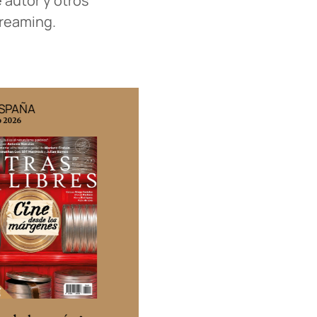
 autor y otros
treaming.
ESPAÑA
EDICIÓN MÉXICO
o 2026
N° 332 / Agosto 2026