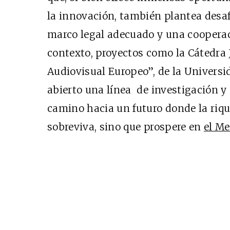
Cine desde los márgen
la innovación, también plantea desa
EDICIÓN MÉXICO
marco legal adecuado y una cooperaci
SUSCRÍBETE
contexto, proyectos como la Cátedra
Audiovisual Europeo”, de la Univers
abierto una línea de investigación y 
camino hacia un futuro donde la riq
sobreviva, sino que prospere en
el Me