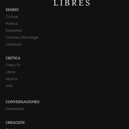
DIARIO
Cultura
Política
Economía
Ciencia y Tecnología
Literatura
CRITICA
Cine y TV
Libros
Música
Arte
CONVERSACIONES
Entrevistas
CREACIÓN