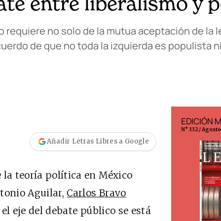
ate entre liberalismo y
o requiere no solo de la mutua aceptación de la
acuerdo de que no toda la izquierda es populista n
EDICIÓN ESPAÑA
EDICIÓN 
N° 299 / Agosto 2026
N° 332 / Agost
Añadir Letras Libres a Google
la teoría política en México
ntonio Aguilar,
Carlos Bravo
 el eje del debate público se está