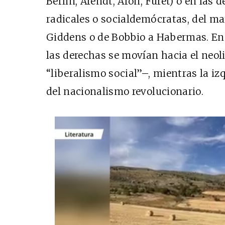
Berlin, Arendt, Aron, Furet) o en las
radicales o socialdemócratas, del ma
Giddens o de Bobbio a Habermas. En 
las derechas se movían hacia el neo
“liberalismo social”–, mientras la iz
del nacionalismo revolucionario.