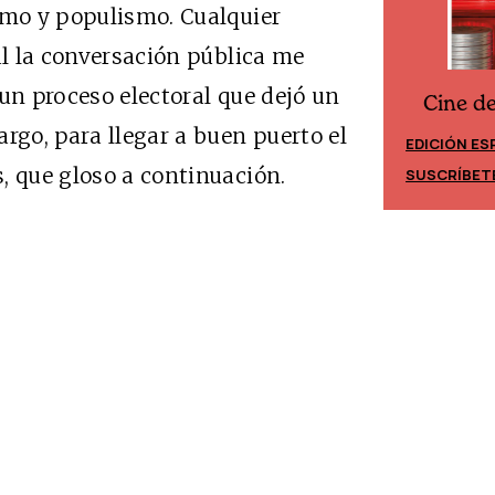
smo y populismo. Cualquier
al la conversación pública me
un proceso electoral que dejó un
Cine d
Cine desde los márgenes
rgo, para llegar a buen puerto el
EDICIÓN ES
EDICIÓN MÉXICO
, que gloso a continuación.
SUSCRÍBET
SUSCRÍBETE