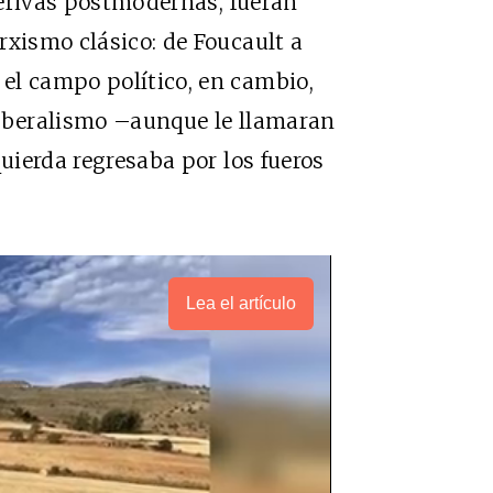
 derivas postmodernas, fueran
rxismo clásico: de Foucault a
el campo político, en cambio,
liberalismo –aunque le llamaran
quierda regresaba por los fueros
Lea el artículo