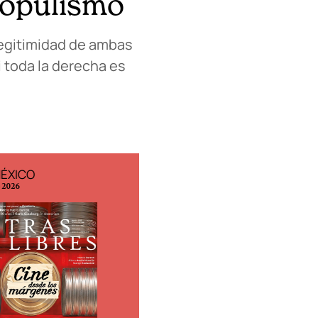
 populismo
 legitimidad de ambas
i toda la derecha es
MÉXICO
EDICIÓN ESPAÑA
o 2026
N° 299 / Agosto 2026