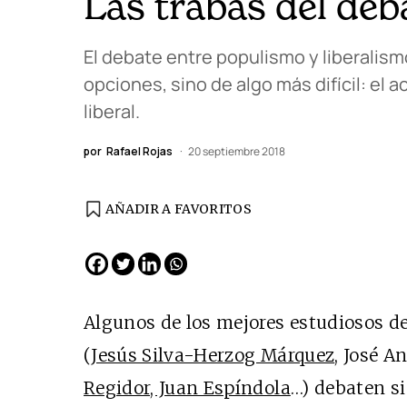
Las trabas del deb
El debate entre populismo y liberalism
opciones, sino de algo más difícil: el 
liberal.
por
Rafael Rojas
20 septiembre 2018
AÑADIR A FAVORITOS
Algunos de los mejores estudiosos de 
(
Jesús Silva-Herzog Márquez
, José A
Regidor, Juan Espíndola
…) debaten si