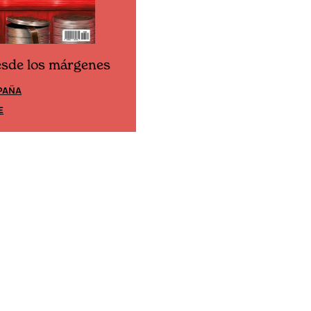
esde los márgenes
Cine desde los márgene
PAÑA
EDICIÓN MÉXICO
E
SUSCRÍBETE