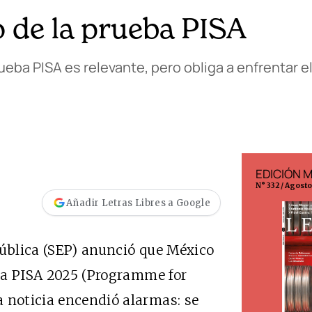
o de la prueba PISA
rueba PISA es relevante, pero obliga a enfrentar 
EDICIÓN ESPAÑA
EDICIÓN 
N° 299 / Agosto 2026
N° 332 / Agost
Añadir Letras Libres a Google
Pública (SEP) anunció que México
eba PISA 2025 (Programme for
 noticia encendió alarmas: se