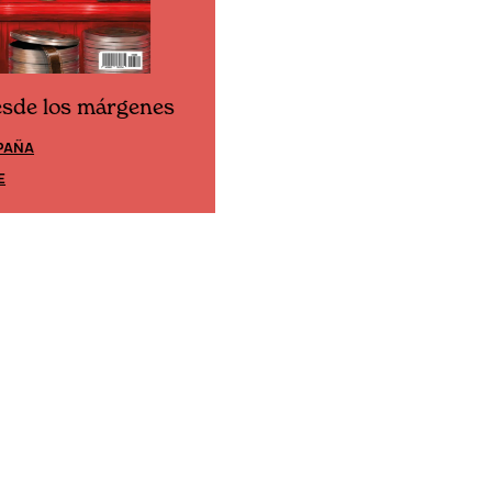
esde los márgenes
Cine desde los márgene
PAÑA
EDICIÓN MÉXICO
E
SUSCRÍBETE