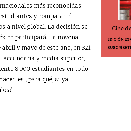
ternacionales más reconocidas
 estudiantes y comparar el
 a nivel global. La decisión se
Cine d
Cine desde los márgenes
éxico participará. La novena
EDICIÓN ES
EDICIÓN MÉXICO
e abril y mayo de este año, en 321
SUSCRÍBET
SUSCRÍBETE
el secundaria y media superior,
ente 8,000 estudiantes en todo
hacen es ¿para qué, si ya
alos?