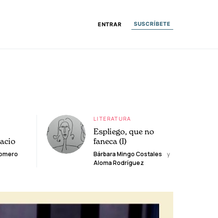
SUSCRÍBETE
ENTRAR
LITERATURA
Espliego, que no
lacio
faneca (I)
Romero
Bárbara Mingo Costales
y
Aloma Rodríguez