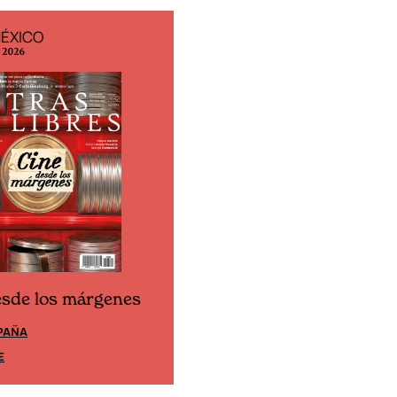
MÉXICO
EDICIÓN ESPAÑA
o 2026
N° 299 / Agosto 2026
esde los márgenes
Cine desde los márgene
PAÑA
EDICIÓN MÉXICO
E
SUSCRÍBETE