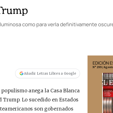
 Trump
luminosa como para verla definitivamente oscure
EDICIÓN MÉXICO
EDICIÓN 
N° 332 / Agosto 2026
N° 299 / Agost
Añadir Letras Libres a Google
l populismo anega la Casa Blanca
d Trump. Lo sucedido en Estados
orteamericanos son gobernados