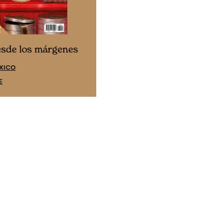
Cine desde los márgene
esde los márgenes
EDICIÓN ESPAÑA
XICO
SUSCRÍBETE
E