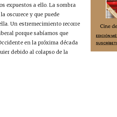
os expuestos a ello. La sombra
la oscurece y que puede
 ella. Un estremecimiento recorre
Cine desde los márgenes
es
Cine d
liberal porque sabíamos que
EDICIÓN ESPAÑA
EDICIÓN MÉ
Occidente en la próxima década
SUSCRÍBETE
SUSCRÍBET
uier debido al colapso de la