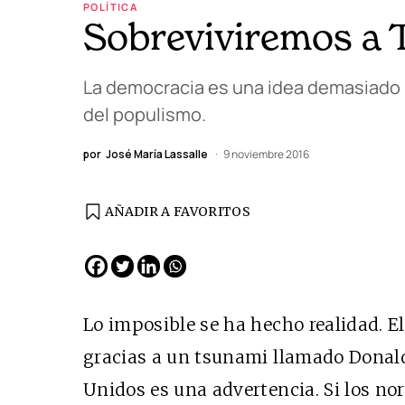
POLÍTICA
Sobreviviremos a
La democracia es una idea demasiado 
del populismo.
por
José María Lassalle
9 noviembre 2016
AÑADIR A FAVORITOS
EDICIÓN ESPAÑA
N° 299 / Agosto 2026
Lo imposible se ha hecho realidad. E
gracias a un tsunami llamado Donal
Unidos es una advertencia. Si los n