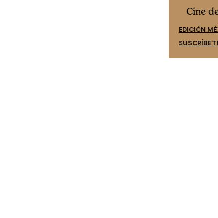
Cine desde los márgenes
es
Cine d
EDICIÓN ESPAÑA
EDICIÓN MÉ
SUSCRÍBETE
SUSCRÍBET