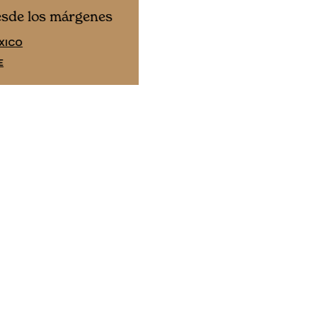
Cine desde los márgene
esde los márgenes
EDICIÓN ESPAÑA
XICO
SUSCRÍBETE
E