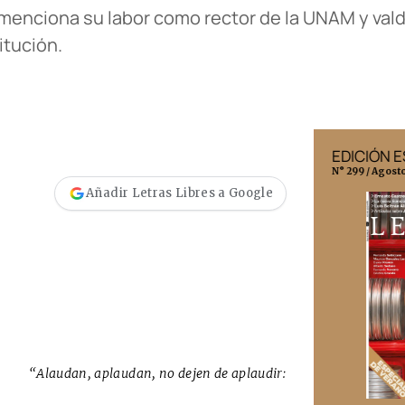
 menciona su labor como rector de la UNAM y vald
titución.
EDICIÓN MÉXICO
EDICIÓN 
N° 332 / Agosto 2026
N° 299 / Agost
Añadir Letras Libres a Google
“Alaudan, aplaudan, no dejen de aplaudir: