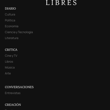
DIARIO
Cultura
Política
Economía
Ciencia y Tecnología
Literatura
CRITICA
Cine y TV
Libros
Música
Arte
CONVERSACIONES
Entrevistas
CREACIÓN