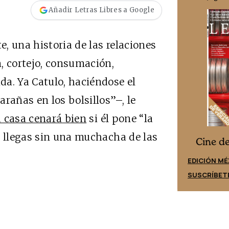
Añadir Letras Libres a Google
e, una historia de las relaciones
, cortejo, consumación,
a. Ya Catulo, haciéndose el
rañas en los bolsillos”–, le
 casa cenará bien
si él pone “la
o llegas sin una muchacha de las
Cine desde los márgenes
es
Cine d
EDICIÓN ESPAÑA
EDICIÓN MÉ
SUSCRÍBETE
SUSCRÍBET