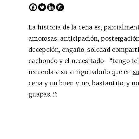
La historia de la cena es, parcialment
amorosas: anticipación, postergación
decepción, engaño, soledad compartid
cachondo y el necesitado –“tengo tela
recuerda a su amigo Fabulo que en
su
cena y un buen vino, bastantito, y n
Cine desde los márgen
guapas…”:
EDICIÓN MÉXICO
SUSCRÍBETE