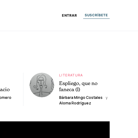
SUSCRÍBETE
ENTRAR
LITERATURA
Espliego, que no
lacio
faneca (I)
Romero
Bárbara Mingo Costales
y
Aloma Rodríguez