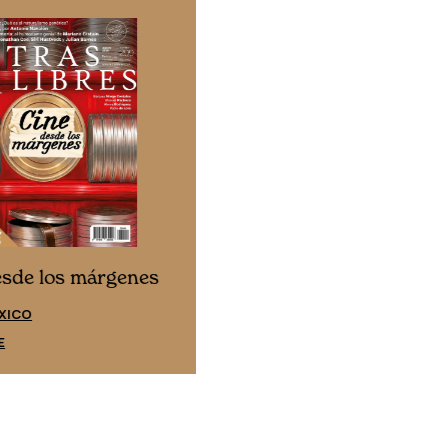
Cine desde los márgene
esde los márgenes
EDICIÓN ESPAÑA
XICO
SUSCRÍBETE
E