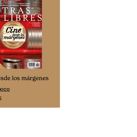
Cine desde los márgene
esde los márgenes
EDICIÓN ESPAÑA
XICO
SUSCRÍBETE
E