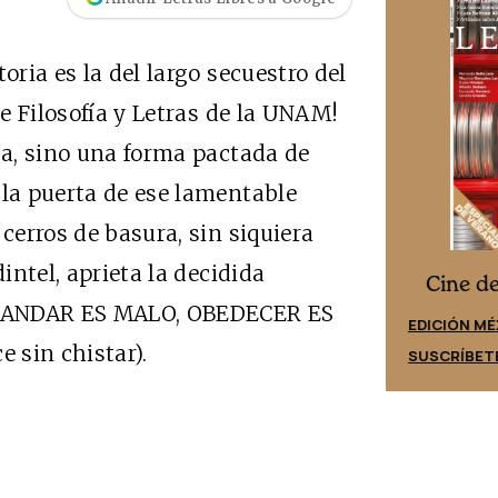
oria es la del largo secuestro del
de Filosofía y Letras de la UNAM!
sa, sino una forma pactada de
 la puerta de ese lamentable
 cerros de basura, sin siquiera
dintel, aprieta la decidida
Cine desde los márgenes
es
Cine d
I MANDAR ES MALO, OBEDECER ES
EDICIÓN ESPAÑA
EDICIÓN MÉ
 sin chistar).
SUSCRÍBETE
SUSCRÍBET