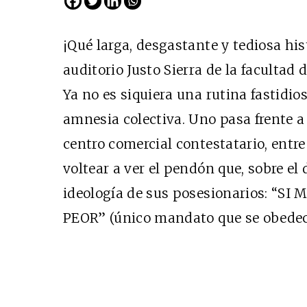
¡Qué larga, desgastante y tediosa hist
auditorio Justo Sierra de la facultad 
Ya no es siquiera una rutina fastidio
amnesia colectiva. Uno pasa frente a
centro comercial contestatario, entre
voltear a ver el pendón que, sobre el 
Cine desde los márgen
ideología de sus posesionarios: “S
EDICIÓN MÉXICO
PEOR” (único mandato que se obedece
SUSCRÍBETE