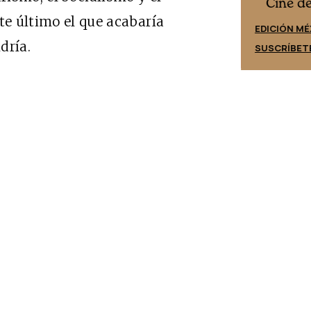
Cine desde los márgenes
es
Cine d
te último el que acabaría
EDICIÓN ESPAÑA
EDICIÓN MÉ
dría.
SUSCRÍBETE
SUSCRÍBET