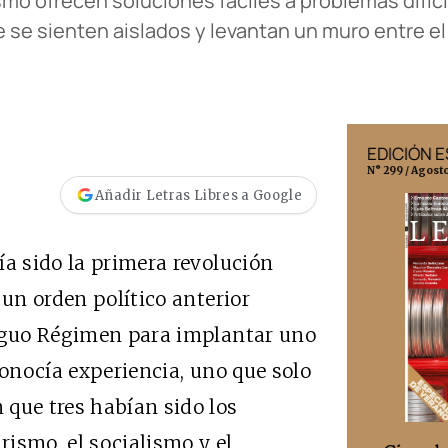
ismo ofrecen soluciones fáciles a problemas difíc
 se sienten aislados y levantan un muro entre el 
EDICIÓN MÉXICO
EDICIÓN 
N° 332 / Agosto 2026
N° 299 / Agost
Añadir Letras Libres a Google
ía sido la primera revolución
 un orden político anterior
tiguo Régimen para implantar uno
conocía experiencia, uno que solo
 que tres habían sido los
rismo, el socialismo y el