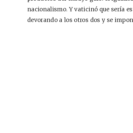
Cine desde los márgen
nacionalismo. Y vaticinó que sería es
EDICIÓN MÉXICO
devorando a los otros dos y se impon
SUSCRÍBETE