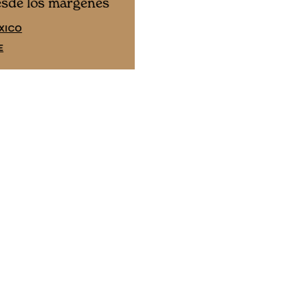
Cine desde los márgene
esde los márgenes
EDICIÓN ESPAÑA
XICO
SUSCRÍBETE
E