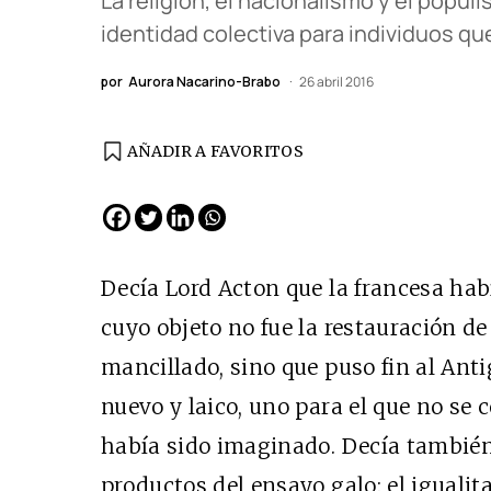
La religión, el nacionalismo y el popul
identidad colectiva para individuos que
por
Aurora Nacarino-Brabo
26 abril 2016
AÑADIR A FAVORITOS
EDICIÓN ESPAÑA
N° 299 / Agosto 2026
Decía Lord Acton que la francesa hab
cuyo objeto no fue la restauración de
mancillado, sino que puso fin al An
nuevo y laico, uno para el que no se 
había sido imaginado. Decía también
productos del ensayo galo: el igualita