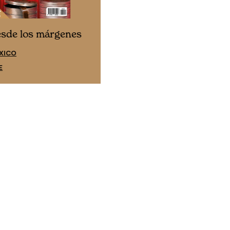
Cine desde los márgene
esde los márgenes
EDICIÓN ESPAÑA
XICO
SUSCRÍBETE
E