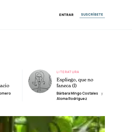
SUSCRÍBETE
ENTRAR
LITERATURA
Espliego, que no
lacio
faneca (I)
Romero
Bárbara Mingo Costales
y
Aloma Rodríguez