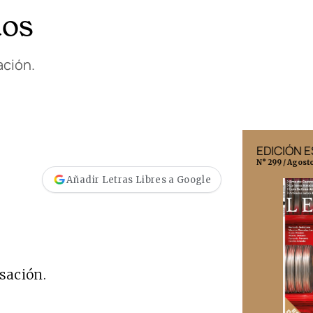
dos
ación.
EDICIÓN MÉXICO
EDICIÓN 
N° 332 / Agosto 2026
N° 299 / Agost
Añadir Letras Libres a Google
sación.