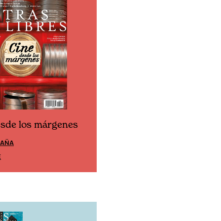
esde los márgenes
Cine desde los márgen
PAÑA
EDICIÓN MÉXICO
E
SUSCRÍBETE