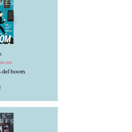
:
BRE 2012
 del boom
F