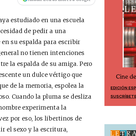
aya estudiado en una escuela
ecesidad de pedir a una
en su espalda para escribir
general no tienen intenciones
tre la espalda de su amiga. Pero
lescente un dulce vértigo que
Cine d
Cine desde los márgenes
que de la memoria, espolea la
EDICIÓN ES
EDICIÓN MÉXICO
oso. Cuando la pluma se desliza
SUSCRÍBET
SUSCRÍBETE
l hombre experimenta la
vez por eso, los libertinos de
 el sexo y la escritura,