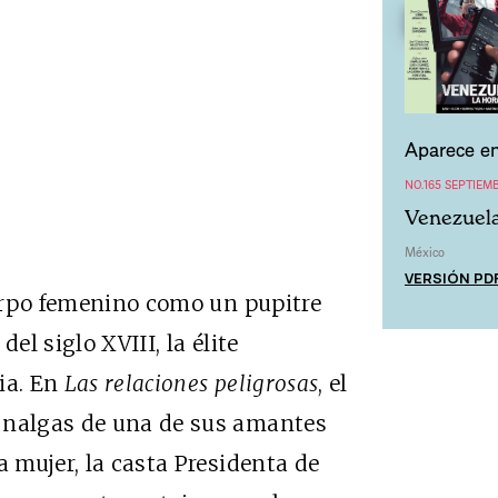
Aparece en
NO.165 SEPTIEM
Venezuela
México
VERSIÓN PD
cuerpo femenino como un pupitre
el siglo XVIII, la élite
ia. En
Las
relaciones peligrosas
, el
 nalgas de una de sus amantes
a mujer, la casta Presidenta de