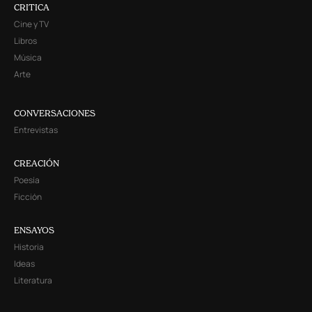
CRITICA
Cine y TV
Libros
Música
Arte
CONVERSACIONES
Entrevistas
CREACIÓN
Poesía
Ficción
ENSAYOS
Historia
Ideas
Literatura