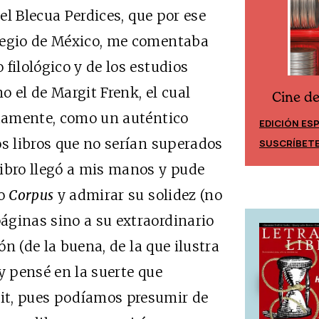
el Blecua Perdices, que por ese
legio de México, me comentaba
filológico y de los estudios
mo el de Margit Frenk, el cual
Cine d
Cine desde los márgenes
adamente, como un auténtico
EDICIÓN ES
EDICIÓN MÉXICO
os libros que no serían superados
SUSCRÍBET
SUSCRÍBETE
libro llegó a mis manos y pude
mo
Corpus
y admirar su solidez (no
áginas sino a su extraordinario
ón (de la buena, de la que ilustra
y pensé en la suerte que
it, pues podíamos presumir de