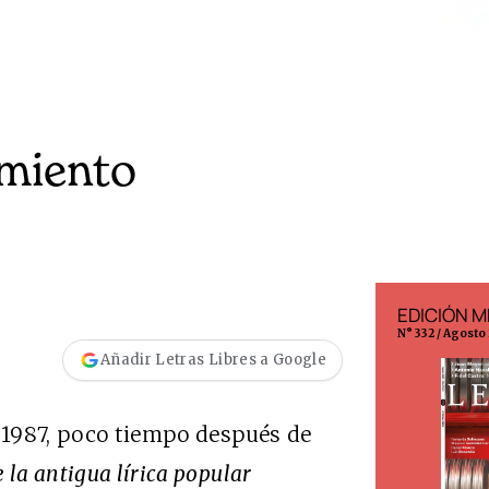
imiento
EDICIÓN ESPAÑA
EDICIÓN M
N° 299 / Agosto 2026
N° 332 / Agosto
Añadir Letras Libres a Google
e 1987, poco tiempo después de
 la antigua lírica popular