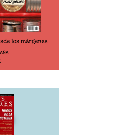
esde los márgenes
Cine desde los márgen
PAÑA
EDICIÓN MÉXICO
E
SUSCRÍBETE