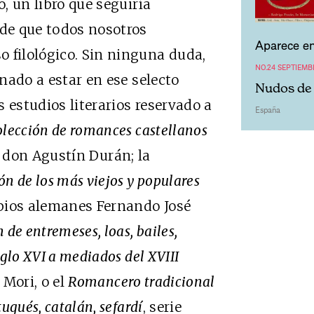
o, un libro que seguiría
de que todos nosotros
Aparece en
 filológico. Sin ninguna duda,
NO.24 SEPTIEMB
inado a estar en ese selecto
Nudos de 
os estudios literarios reservado a
España
lección de romances castellanos
e don Agustín Durán; la
ón de los más viejos y populares
abios alemanes Fernando José
 de entremeses, loas, bailes,
iglo XVI a mediados del XVIII
 Mori, o el
Romancero tradicional
ugués, catalán, sefardí
, serie