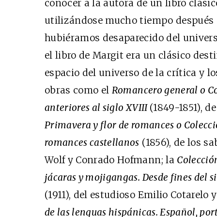
conocer a la autora de un libro clásic
utilizándose mucho tiempo después 
hubiéramos desaparecido del universo
el libro de Margit era un clásico dest
espacio del universo de la crítica y l
obras como el
Romancero general o Co
anteriores al siglo XVIII
(1849-1851), d
Primavera y flor de romances o Colecci
romances castellanos
(1856), de los s
Wolf y Conrado Hofmann; la
Colección
jácaras y mojigangas. Desde fines del s
(1911), del estudioso Emilio Cotarelo y
de las lenguas hispánicas. Español, port