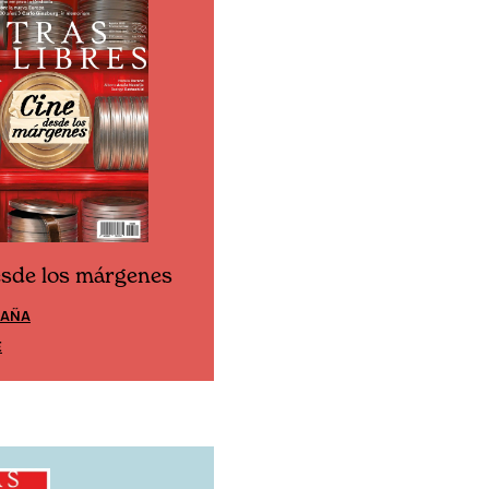
esde los márgenes
Cine desde los márgen
PAÑA
EDICIÓN MÉXICO
E
SUSCRÍBETE