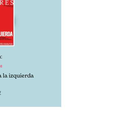
:
08
 la izquierda
F