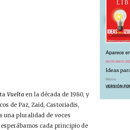
Aparece en
NO.113 MAYO 20
Ideas para
México
VERSIÓN PD
sta
Vuelta
en la década de 1980, y
cos de Paz, Zaid, Castoriadis,
a una pluralidad de voces
, esperábamos cada principio de