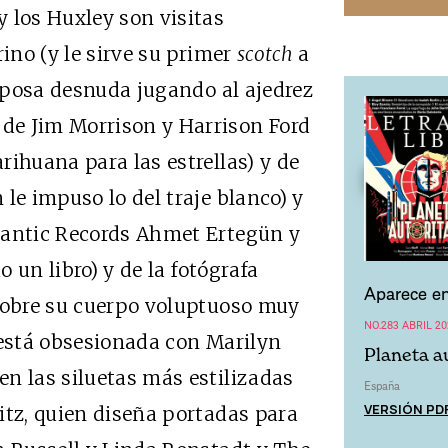
los Huxley son visitas
rino (y le sirve su primer
scotch
a
3 posa desnuda jugando al ajedrez
de Jim Morrison y Harrison Ford
rihuana para las estrellas) y de
le impuso lo del traje blanco) y
lantic Records Ahmet Ertegün y
o un libro) y de la fotógrafa
Aparece en
 sobre su cuerpo voluptuoso muy
NO.283 ABRIL 20
 está obsesionada con Marilyn
Planeta a
n las siluetas más estilizadas
España
VERSIÓN PD
itz, quien diseña portadas para