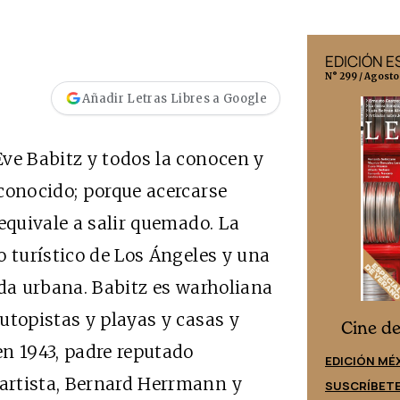
EDICIÓN MÉXICO
EDICIÓN 
N° 332 / Agosto 2026
N° 299 / Agosto
Añadir Letras Libres a Google
ve Babitz y todos la conocen y
conocido; porque acercarse
equivale a salir quemado. La
o turístico de Los Ángeles y una
nda urbana. Babitz es warholiana
utopistas y playas y casas y
Cine desde los márgenes
s
Cine d
n 1943, padre reputado
EDICIÓN ESPAÑA
EDICIÓN MÉ
artista, Bernard Herrmann y
SUSCRÍBETE
SUSCRÍBET