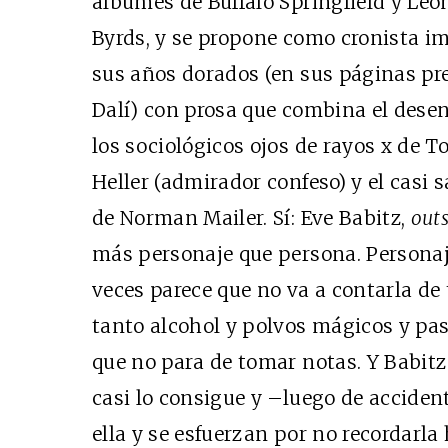
álbumes de Buffalo Springfield y Leo
Byrds, y se propone como cronista i
sus años dorados (en sus páginas pr
Dalí) con prosa que combina el dese
los sociológicos ojos de rayos x de T
Heller (admirador confeso) y el cas
de Norman Mailer. Sí: Eve Babitz,
out
más personaje que persona. Personaj
veces parece que no va a contarla de 
tanto alcohol y polvos mágicos y past
que no para de tomar notas. Y Babitz 
casi lo consigue y –luego de acciden
ella y se esfuerzan por no recordarla 