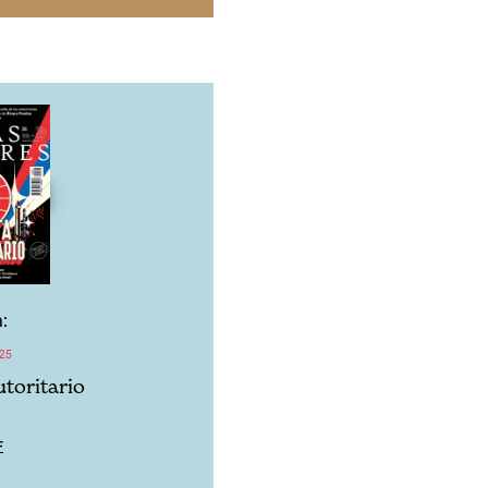
:
25
utoritario
F