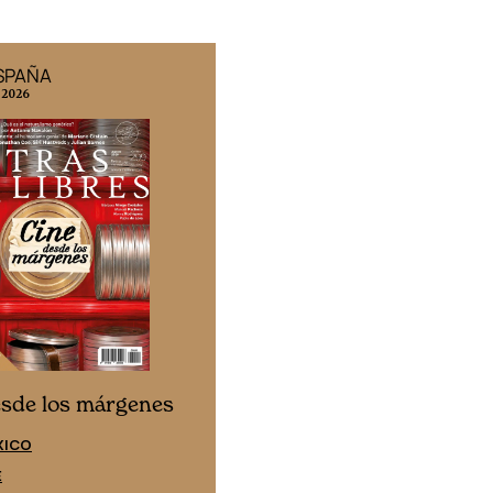
ESPAÑA
EDICIÓN MÉXICO
 2026
N° 332 / Agosto 2026
Cine desde los márgen
esde los márgenes
EDICIÓN ESPAÑA
XICO
SUSCRÍBETE
E