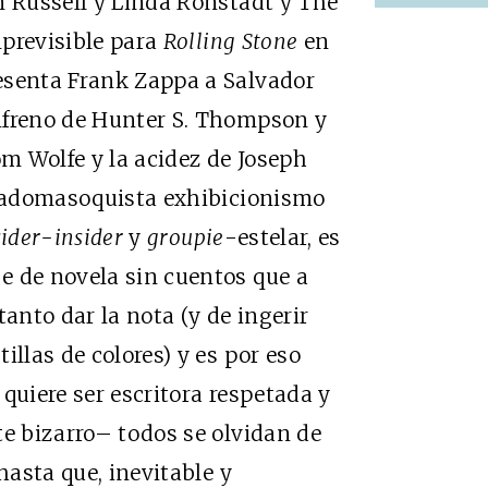
n Russell y Linda Ronstadt y The
mprevisible para
Rolling Stone
en
esenta Frank Zappa a Salvador
nfreno de Hunter S. Thompson y
om Wolfe y la acidez de Joseph
i sadomasoquista exhibicionismo
sider-insider
y
groupie
-estelar, es
e de novela sin cuentos que a
tanto dar la nota (y de ingerir
illas de colores) y es por eso
quiere ser escritora respetada y
te bizarro– todos se olvidan de
hasta que, inevitable y