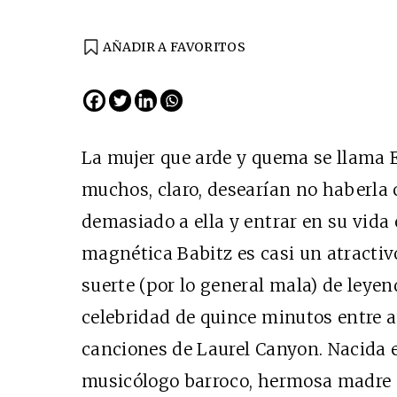
AÑADIR A FAVORITOS
EDICIÓN ESPAÑA
N° 299 / Agosto 2026
La mujer que arde y quema se llama E
muchos, claro, desearían no haberla 
demasiado a ella y entrar en su vida 
magnética Babitz es casi un atractiv
suerte (por lo general mala) de leye
celebridad de quince minutos entre a
Cine desde los márgene
canciones de Laurel Canyon. Nacida e
EDICIÓN MÉXICO
musicólogo barroco, hermosa madre 
SUSCRÍBETE