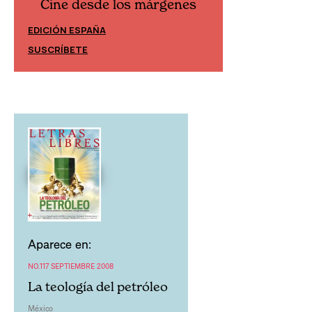
Cine desde los márgenes
Cine desd
EDICIÓN ESPAÑA
EDICIÓN MÉXIC
SUSCRÍBETE
SUSCRÍBETE
Aparece en:
NO.117 SEPTIEMBRE 2008
La teología del petróleo
México