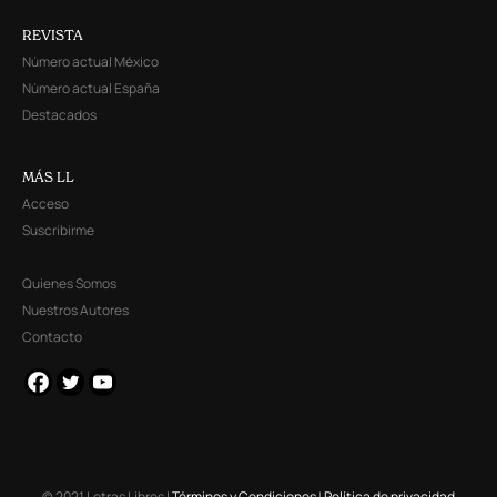
REVISTA
Número actual México
Número actual España
Destacados
MÁS LL
Acceso
Suscribirme
Quienes Somos
Nuestros Autores
Contacto
© 2021 Letras Libres |
Términos y Condiciones
|
Política de privacidad