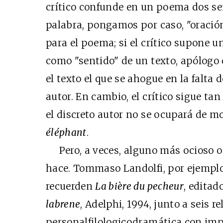
crítico confunde en un poema dos s
palabra, pongamos por caso, "oración
para el poema; si el crítico supone un
como "sentido" de un texto, apólogo 
el texto el que se ahogue en la falta
autor. En cambio, el crítico sigue ta
el discreto autor no se ocupará de m
éléphant
.
Pero, a veces, alguno más ocioso o 
hace. Tommaso Landolfi, por ejemplo
recuerden
La bière du pecheur
, editad
labrene
, Adelphi, 1994, junto a seis r
personalfilologicodramática con impl