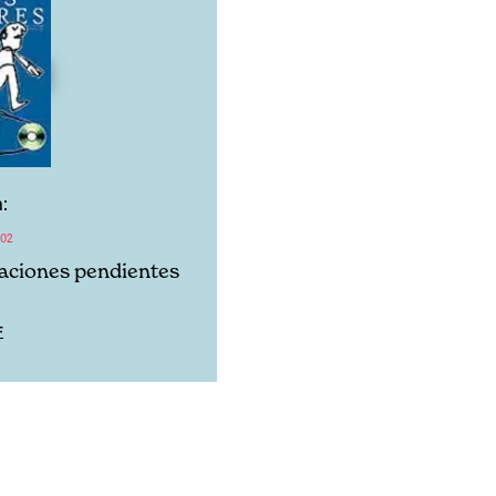
:
02
aciones pendientes
F