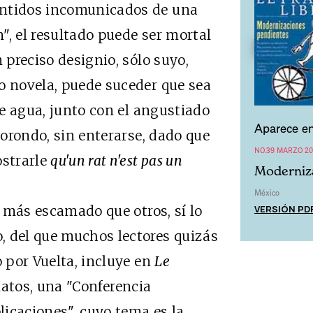
entidos incomunicados de una
", el resultado puede ser mortal
 preciso designio, sólo suyo,
o novela, puede suceder que sea
 de agua, junto con el angustiado
Aparece en
n orondo, sin enterarse, dado que
NO.39 MARZO 20
ostrarle
qu'un rat n'est pas un
Moderniz
México
VERSIÓN PD
más escamado que otros, sí lo
, del que muchos lectores quizás
o por Vuelta, incluye en
Le
elatos, una "Conferencia
icaciones", cuyo tema es la