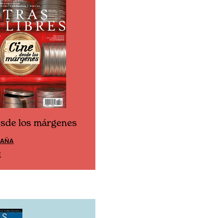
esde los márgenes
Cine desde los márgen
PAÑA
EDICIÓN MÉXICO
E
SUSCRÍBETE