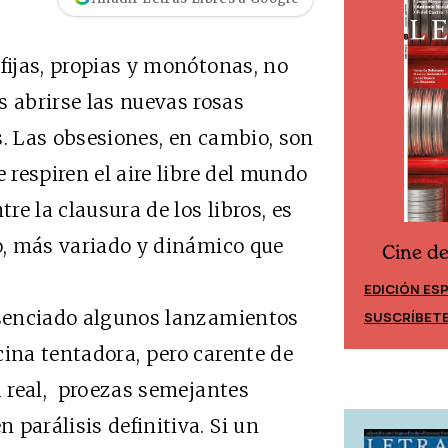
fijas, propias y monótonas, no
 abrirse las nuevas rosas
s. Las obsesiones, en cambio, son
 respiren el aire libre del mundo
tre la clausura de los libros, es
to, más variado y dinámico que
Cine d
Cine desde los márgenes
EDICIÓN ES
EDICIÓN MÉXICO
enciado algunos lanzamientos
SUSCRÍBET
SUSCRÍBETE
cina tentadora, pero carente de
a real, proezas semejantes
parálisis definitiva. Si un