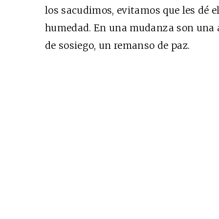
los sacudimos, evitamos que les dé el
humedad. En una mudanza son una au
Cine desde los márgene
de sosiego, un remanso de paz.
EDICIÓN MÉXICO
SUSCRÍBETE