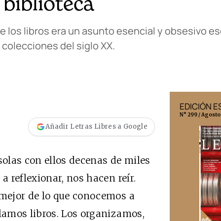
biblioteca
de los libros era un asunto esencial y obsesivo e
colecciones del siglo XX.
EDICIÓN MÉXICO
EDICIÓN 
N° 332 / Agosto 2026
N° 299 / Agosto
Añadir Letras Libres a Google
olas con ellos decenas de miles
 reflexionar, nos hacen reír.
mejor de lo que conocemos a
amos libros. Los organizamos,