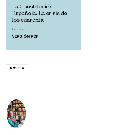
La Constitución
Española: La crisis de
los cuarenta
España
VERSIÓN PDF
NOVELA