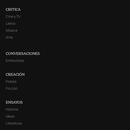
CRITICA
Cine y TV
Libros
Música
Arte
CONVERSACIONES
Entrevistas
CREACIÓN
Poesía
Ficción
ENSAYOS
Historia
Ideas
Literatura